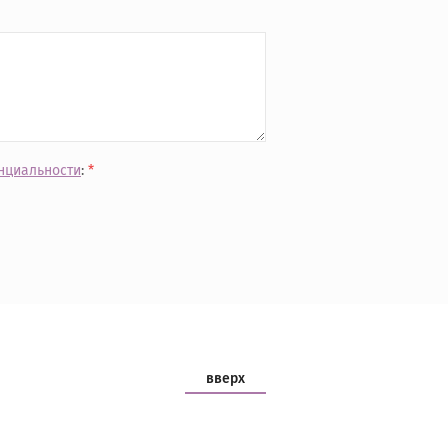
нциальности
:
*
вверх