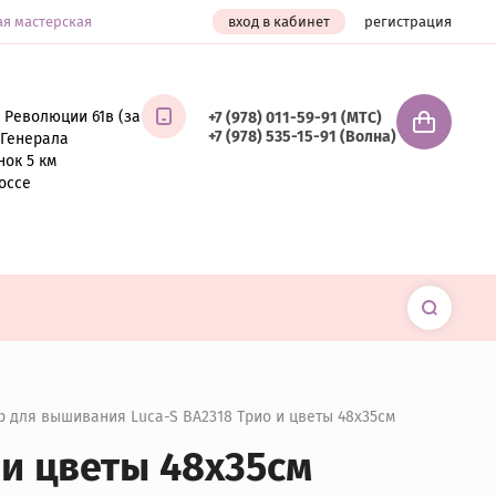
ая мастерская
вход в кабинет
регистрация
 Революции 61в (за
+7 (978) 011-59-91 (МТС)
+7 (978) 535-15-91 (Волна)
т Генерала
нок 5 км
оссе
р для вышивания Luca-S BA2318 Трио и цветы 48x35см
 и цветы 48x35см