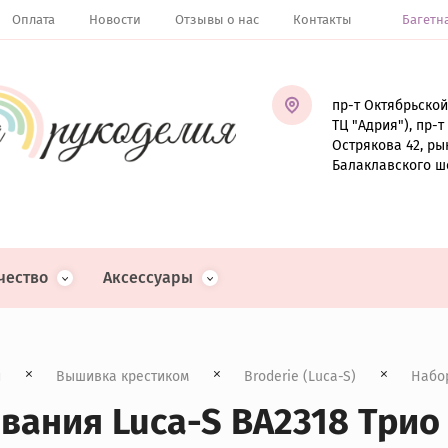
Оплата
Новости
Отзывы о нас
Контакты
Багетн
пр-т Октябрьской
ТЦ "Адрия"), пр-
Острякова 42, ры
Балаклавского ш
чество
Аксессуары
и
Вышивка крестиком
Broderie (Luca-S)
  Набо
ания Luca-S BA2318 Трио