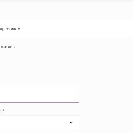
крестиком
 мотивы
а:
*