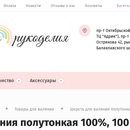
Оплата
Новости
Отзывы о нас
Контакты
Багетн
пр-т Октябрьской
ТЦ "Адрия"), пр-
Острякова 42, ры
Балаклавского ш
чество
Аксессуары
Товары для валяния
  Шерсть для валяния полутонкая
ия полутонкая 100%, 100 