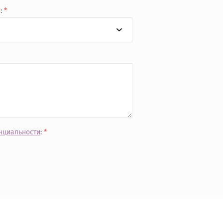
а:
*
нциальности
:
*