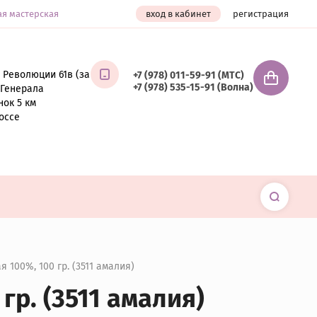
ая мастерская
вход в кабинет
регистрация
 Революции 61в (за
+7 (978) 011-59-91 (МТС)
+7 (978) 535-15-91 (Волна)
т Генерала
нок 5 км
оссе
 100%, 100 гр. (3511 амалия)
гр. (3511 амалия)